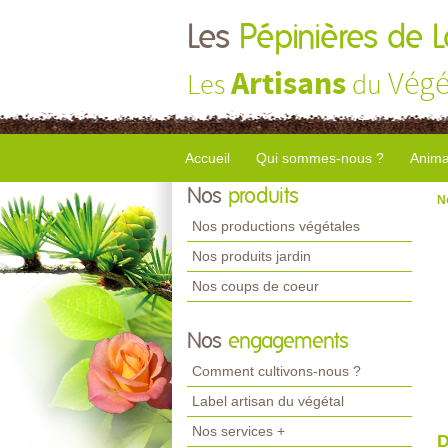
Les
Pépinières de 
Artisans
Végé
Les
du
Accueil
Qui sommes-nous ?
Anima
Nos
produits
N
Nos productions végétales
Nos produits jardin
Nos coups de coeur
Nos
engagements
Comment cultivons-nous ?
Label artisan du végétal
Nos services +
D