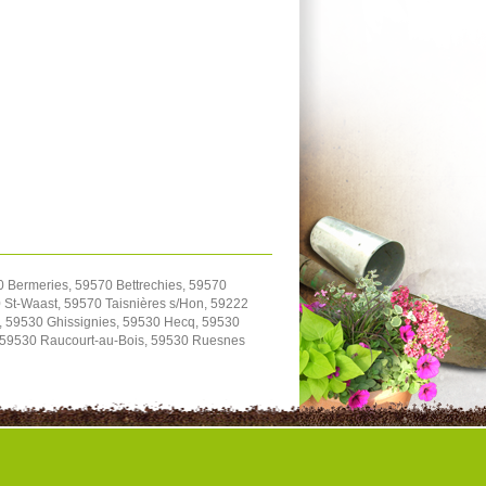
0 Bermeries, 59570 Bettrechies, 59570
St-Waast, 59570 Taisnières s/Hon, 59222
, 59530 Ghissignies, 59530 Hecq, 59530
, 59530 Raucourt-au-Bois, 59530 Ruesnes