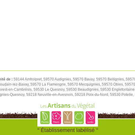
mité de :
59144 Amfroipret, 59570 Audignies, 59570 Bavay, 59570 Bellignies, 5957
oudain-lez-Bavay, 59570 La Flamengrie, 59570 Mecquignies, 59570 Obies, 59570 
orest-en-Cambrésis, 59530 Le Quesnoy, 59530 Beaudignies, 59530 Englefontaine
ignies-Quesnoy, 59218 Neuville-en-Avesnois, 59218 Poix-du-Nord, 59530 Potelle
" Établissement labélisé "