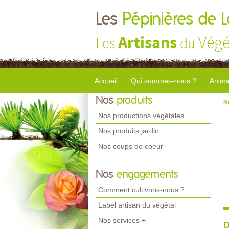
Les
Pépinières de 
Artisans
Végé
Les
du
Accueil
Qui sommes-nous ?
Anima
Nos
produits
N
Nos productions végétales
Nos produits jardin
Nos coups de coeur
Nos
engagements
Comment cultivons-nous ?
Label artisan du végétal
Nos services +
D