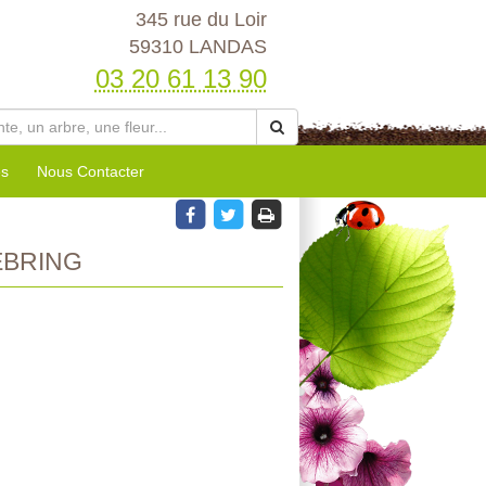
345 rue du Loir
59310 LANDAS
03 20 61 13 90
es
Nous Contacter
BRING