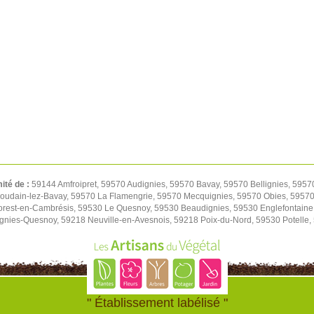
mité de :
59144 Amfroipret, 59570 Audignies, 59570 Bavay, 59570 Bellignies, 5957
oudain-lez-Bavay, 59570 La Flamengrie, 59570 Mecquignies, 59570 Obies, 59570 
orest-en-Cambrésis, 59530 Le Quesnoy, 59530 Beaudignies, 59530 Englefontaine
ignies-Quesnoy, 59218 Neuville-en-Avesnois, 59218 Poix-du-Nord, 59530 Potelle
" Établissement labélisé "