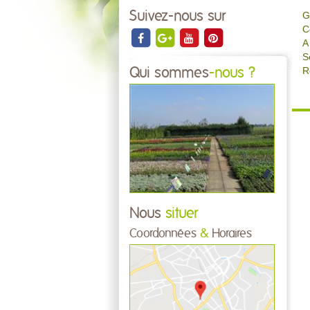
Suivez-nous sur
G
C
A
S
R
Qui sommes
-nous ?
Nous
situer
Coordonnées
&
Horaires