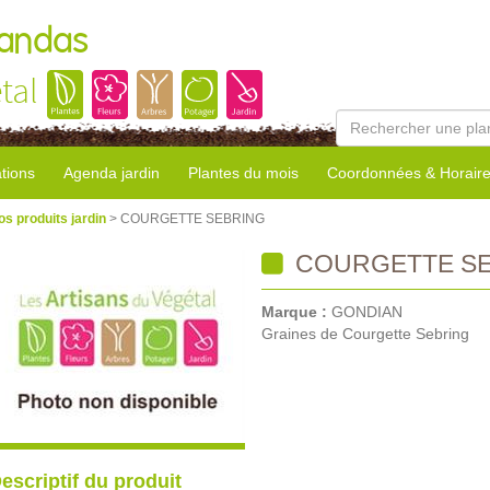
Landas
tal
tions
Agenda jardin
Plantes du mois
Coordonnées & Horair
os produits jardin
> COURGETTE SEBRING
COURGETTE SE
Marque :
GONDIAN
Graines de Courgette Sebring
escriptif du produit