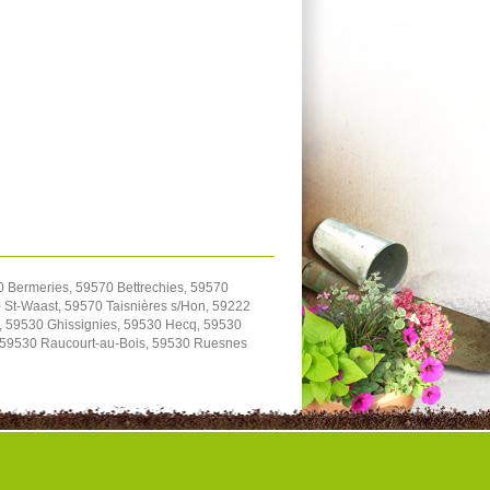
0 Bermeries, 59570 Bettrechies, 59570
St-Waast, 59570 Taisnières s/Hon, 59222
, 59530 Ghissignies, 59530 Hecq, 59530
, 59530 Raucourt-au-Bois, 59530 Ruesnes