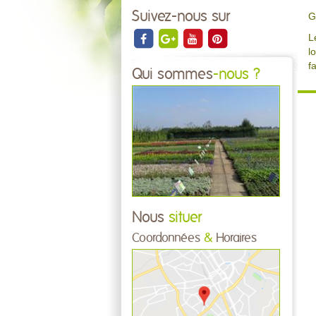
Suivez-nous sur
G
L
l
fa
Qui sommes
-nous ?
Nous
situer
Coordonnées
&
Horaires