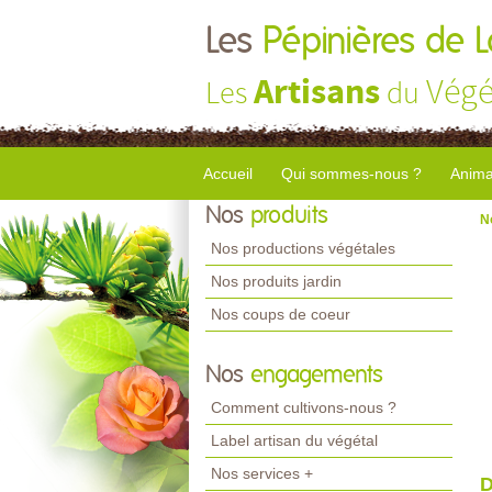
Les
Pépinières de 
Artisans
Végé
Les
du
Accueil
Qui sommes-nous ?
Anima
Nos
produits
N
Nos productions végétales
Nos produits jardin
Nos coups de coeur
Nos
engagements
Comment cultivons-nous ?
Label artisan du végétal
Nos services +
D