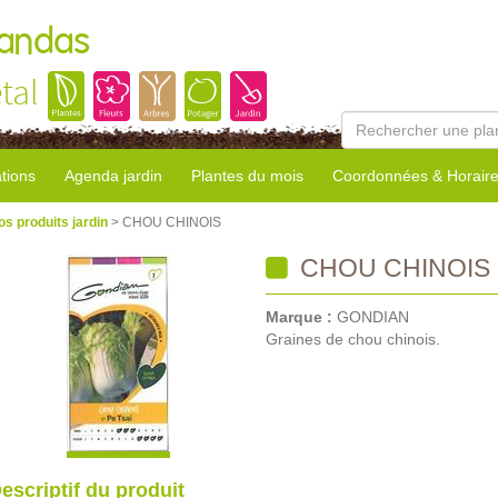
Landas
tal
tions
Agenda jardin
Plantes du mois
Coordonnées & Horair
os produits jardin
> CHOU CHINOIS
CHOU CHINOIS
Marque :
GONDIAN
Graines de chou chinois.
escriptif du produit