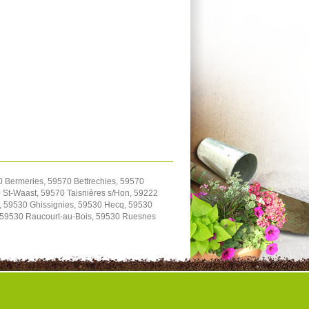
0 Bermeries, 59570 Bettrechies, 59570
St-Waast, 59570 Taisnières s/Hon, 59222
, 59530 Ghissignies, 59530 Hecq, 59530
, 59530 Raucourt-au-Bois, 59530 Ruesnes