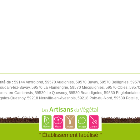
mité de :
59144 Amfroipret, 59570 Audignies, 59570 Bavay, 59570 Bellignies, 5957
oudain-lez-Bavay, 59570 La Flamengrie, 59570 Mecquignies, 59570 Obies, 59570 
orest-en-Cambrésis, 59530 Le Quesnoy, 59530 Beaudignies, 59530 Englefontaine
ignies-Quesnoy, 59218 Neuville-en-Avesnois, 59218 Poix-du-Nord, 59530 Potelle
" Établissement labélisé "