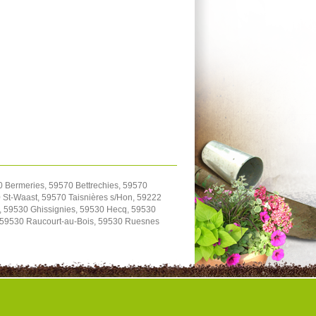
0 Bermeries, 59570 Bettrechies, 59570
St-Waast, 59570 Taisnières s/Hon, 59222
, 59530 Ghissignies, 59530 Hecq, 59530
, 59530 Raucourt-au-Bois, 59530 Ruesnes