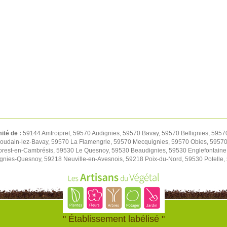
mité de :
59144 Amfroipret, 59570 Audignies, 59570 Bavay, 59570 Bellignies, 5957
oudain-lez-Bavay, 59570 La Flamengrie, 59570 Mecquignies, 59570 Obies, 59570 
orest-en-Cambrésis, 59530 Le Quesnoy, 59530 Beaudignies, 59530 Englefontaine
ignies-Quesnoy, 59218 Neuville-en-Avesnois, 59218 Poix-du-Nord, 59530 Potelle
" Établissement labélisé "