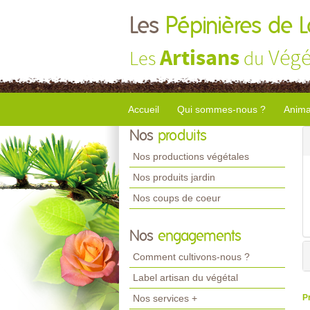
Les
Pépinières de 
Artisans
Végé
Les
du
Accueil
Qui sommes-nous ?
Anima
Nos
produits
Nos productions végétales
Nos produits jardin
Nos coups de coeur
Nos
engagements
Comment cultivons-nous ?
Label artisan du végétal
Nos services +
P