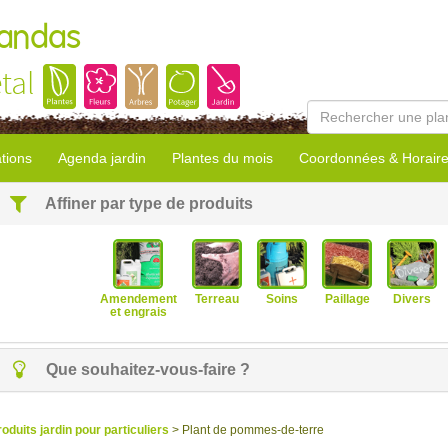
Landas
tal
tions
Agenda jardin
Plantes du mois
Coordonnées & Horair
Affiner par type de produits
Amendement
Terreau
Soins
Paillage
Divers
et engrais
Que souhaitez-vous-faire ?
roduits jardin pour particuliers
> Plant de pommes-de-terre