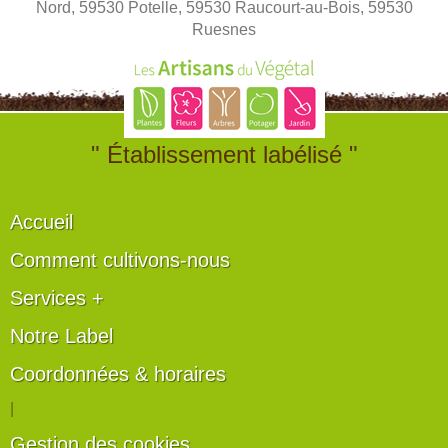
Nord, 59530 Potelle, 59530 Raucourt-au-Bois, 59530
Ruesnes
" Établissement labélisé "
Accueil
Comment cultivons-nous
Services +
Notre Label
Coordonnées & horaires
|
Gestion des cookies