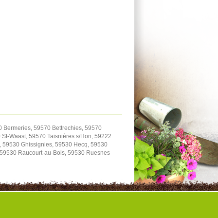
0 Bermeries, 59570 Bettrechies, 59570
St-Waast, 59570 Taisnières s/Hon, 59222
, 59530 Ghissignies, 59530 Hecq, 59530
, 59530 Raucourt-au-Bois, 59530 Ruesnes