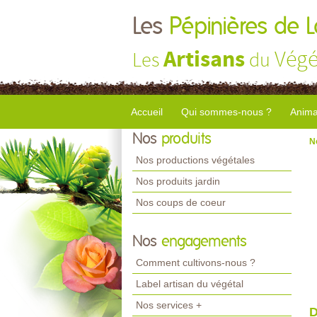
Les
Pépinières de 
Artisans
Végé
Les
du
Accueil
Qui sommes-nous ?
Anima
Nos
produits
N
Nos productions végétales
Nos produits jardin
Nos coups de coeur
Nos
engagements
Comment cultivons-nous ?
Label artisan du végétal
Nos services +
D