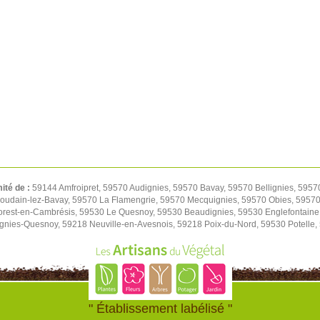
mité de :
59144 Amfroipret, 59570 Audignies, 59570 Bavay, 59570 Bellignies, 5957
oudain-lez-Bavay, 59570 La Flamengrie, 59570 Mecquignies, 59570 Obies, 59570 
orest-en-Cambrésis, 59530 Le Quesnoy, 59530 Beaudignies, 59530 Englefontaine
ignies-Quesnoy, 59218 Neuville-en-Avesnois, 59218 Poix-du-Nord, 59530 Potelle
" Établissement labélisé "