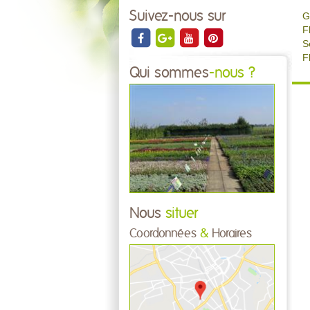
Suivez-nous sur
G
F
S
F
Qui sommes
-nous ?
Nous
situer
Coordonnées
&
Horaires