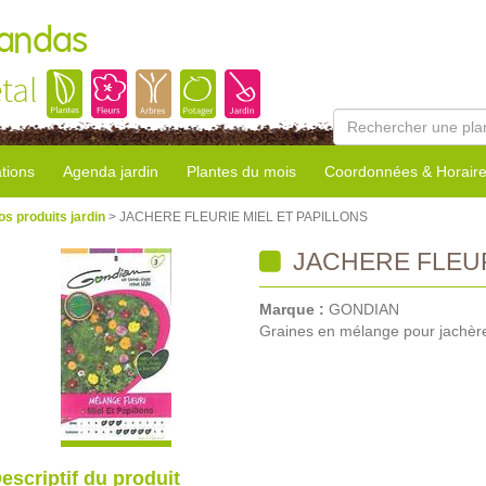
Landas
tal
tions
Agenda jardin
Plantes du mois
Coordonnées & Horair
os produits jardin
> JACHERE FLEURIE MIEL ET PAPILLONS
JACHERE FLEUR
Marque :
GONDIAN
Graines en mélange pour jachère 
escriptif du produit