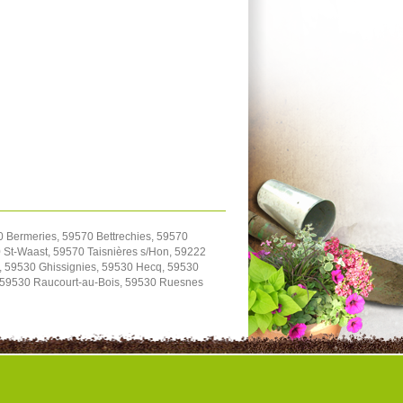
0 Bermeries, 59570 Bettrechies, 59570
St-Waast, 59570 Taisnières s/Hon, 59222
, 59530 Ghissignies, 59530 Hecq, 59530
, 59530 Raucourt-au-Bois, 59530 Ruesnes