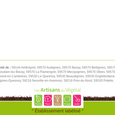
mité de :
59144 Amfroipret, 59570 Audignies, 59570 Bavay, 59570 Bellignies, 5957
oudain-lez-Bavay, 59570 La Flamengrie, 59570 Mecquignies, 59570 Obies, 59570 
orest-en-Cambrésis, 59530 Le Quesnoy, 59530 Beaudignies, 59530 Englefontaine
ignies-Quesnoy, 59218 Neuville-en-Avesnois, 59218 Poix-du-Nord, 59530 Potelle
" Établissement labélisé "