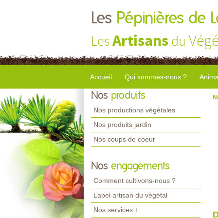
Les
Pépinières de 
Artisans
Végé
Les
du
Accueil
Qui sommes-nous ?
Anima
Nos
produits
N
Nos productions végétales
Nos produits jardin
Nos coups de coeur
Nos
engagements
Comment cultivons-nous ?
Label artisan du végétal
Nos services +
D