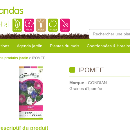
Landas
tal
tions
Agenda jardin
Plantes du mois
Coordonnées & Horair
os produits jardin
> IPOMEE
IPOMEE
Marque :
GONDIAN
Graines d'Ipomée
escriptif du produit