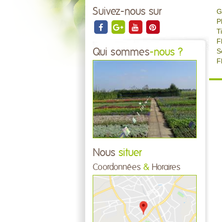
Suivez-nous sur
G
P
T
F
Qui sommes
-nous ?
S
F
Nous
situer
Coordonnées
&
Horaires