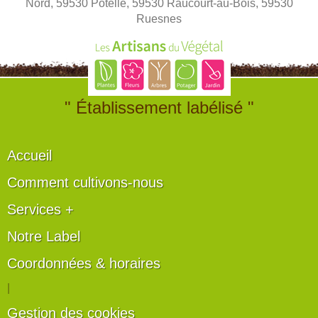
Nord, 59530 Potelle, 59530 Raucourt-au-Bois, 59530
Ruesnes
" Établissement labélisé "
Accueil
Comment cultivons-nous
Services +
Notre Label
Coordonnées & horaires
|
Gestion des cookies