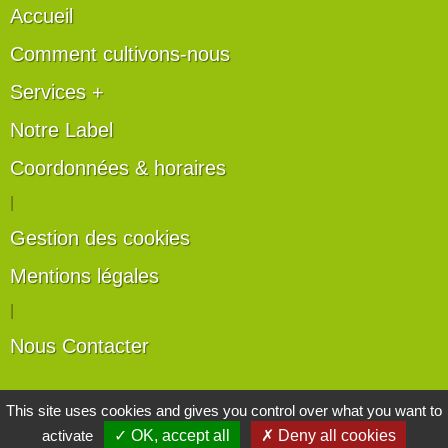
Accueil
Comment cultivons-nous
Services +
Notre Label
Coordonnées & horaires
|
Gestion des cookies
Mentions légales
|
Nous Contacter
Les artisans du végétal
This site uses cookies and gives you control over what you want to
activate
✓ OK, accept all
✗ Deny all cookies
Horticulteurs et pépinièristes de France