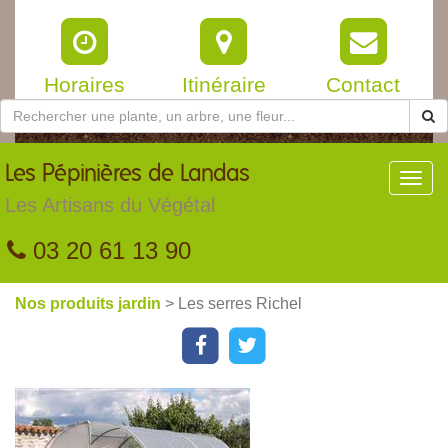
Horaires
Itinéraire
Contact
Les
Pépinières de Landas
Toggl
navig
Les Artisans du Végétal
03 20 61 13 90
Nos produits jardin
> Les serres Richel