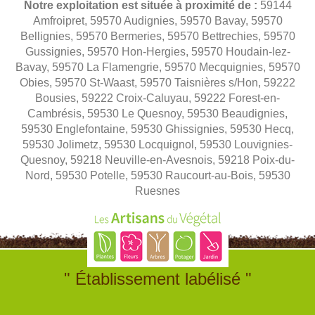
Notre exploitation est située à proximité de :
59144
Amfroipret, 59570 Audignies, 59570 Bavay, 59570
Bellignies, 59570 Bermeries, 59570 Bettrechies, 59570
Gussignies, 59570 Hon-Hergies, 59570 Houdain-lez-
Bavay, 59570 La Flamengrie, 59570 Mecquignies, 59570
Obies, 59570 St-Waast, 59570 Taisnières s/Hon, 59222
Bousies, 59222 Croix-Caluyau, 59222 Forest-en-
Cambrésis, 59530 Le Quesnoy, 59530 Beaudignies,
59530 Englefontaine, 59530 Ghissignies, 59530 Hecq,
59530 Jolimetz, 59530 Locquignol, 59530 Louvignies-
Quesnoy, 59218 Neuville-en-Avesnois, 59218 Poix-du-
Nord, 59530 Potelle, 59530 Raucourt-au-Bois, 59530
Ruesnes
" Établissement labélisé "