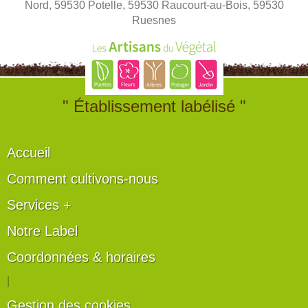
Nord, 59530 Potelle, 59530 Raucourt-au-Bois, 59530
Ruesnes
" Établissement labélisé "
Accueil
Comment cultivons-nous
Services +
Notre Label
Coordonnées & horaires
|
Gestion des cookies