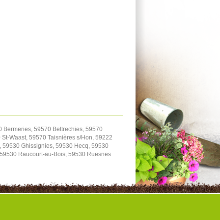
0 Bermeries, 59570 Bettrechies, 59570
St-Waast, 59570 Taisnières s/Hon, 59222
, 59530 Ghissignies, 59530 Hecq, 59530
, 59530 Raucourt-au-Bois, 59530 Ruesnes