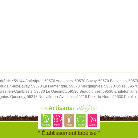
mité de :
59144 Amfroipret, 59570 Audignies, 59570 Bavay, 59570 Bellignies, 5957
oudain-lez-Bavay, 59570 La Flamengrie, 59570 Mecquignies, 59570 Obies, 59570 
orest-en-Cambrésis, 59530 Le Quesnoy, 59530 Beaudignies, 59530 Englefontaine
ignies-Quesnoy, 59218 Neuville-en-Avesnois, 59218 Poix-du-Nord, 59530 Potelle
" Établissement labélisé "