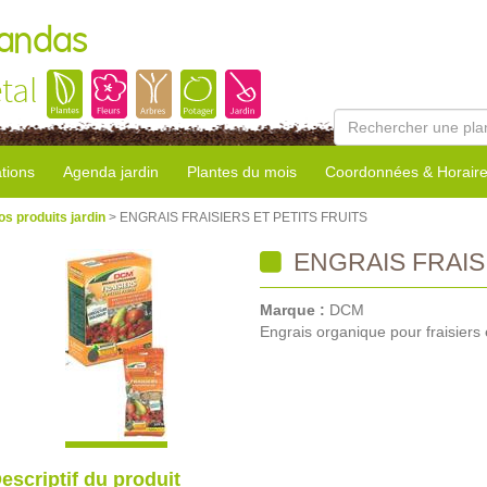
Landas
tal
tions
Agenda jardin
Plantes du mois
Coordonnées & Horair
os produits jardin
> ENGRAIS FRAISIERS ET PETITS FRUITS
ENGRAIS FRAISI
Marque :
DCM
Engrais organique pour fraisiers et
escriptif du produit