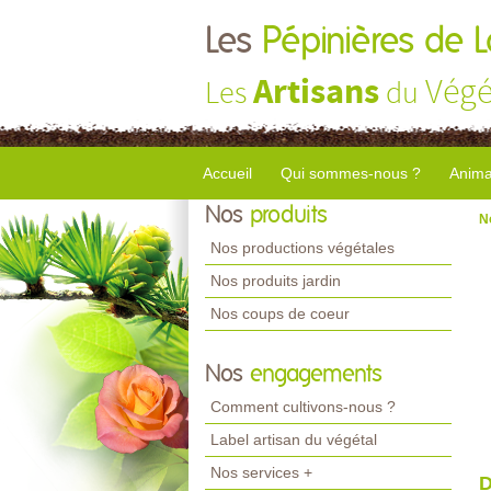
Les
Pépinières de 
Artisans
Végé
Les
du
Accueil
Qui sommes-nous ?
Anima
Nos
produits
N
Nos productions végétales
Nos produits jardin
Nos coups de coeur
Nos
engagements
Comment cultivons-nous ?
Label artisan du végétal
Nos services +
D