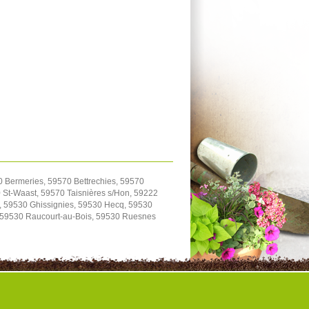
0 Bermeries, 59570 Bettrechies, 59570
St-Waast, 59570 Taisnières s/Hon, 59222
, 59530 Ghissignies, 59530 Hecq, 59530
, 59530 Raucourt-au-Bois, 59530 Ruesnes