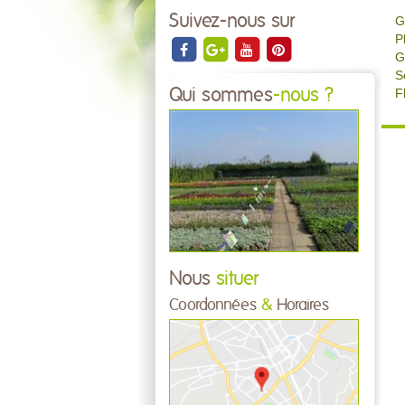
Suivez-nous sur
G
P
G
S
Qui sommes
-nous ?
F
Nous
situer
Coordonnées
&
Horaires