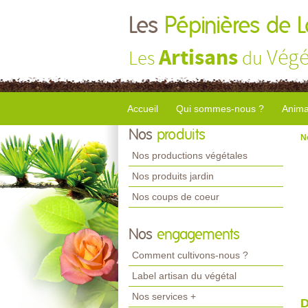
Les
Pépinières de 
Artisans
Végé
Les
du
Accueil
Qui sommes-nous ?
Anima
Nos
produits
N
Nos productions végétales
Nos produits jardin
Nos coups de coeur
Nos
engagements
Comment cultivons-nous ?
Label artisan du végétal
Nos services +
D