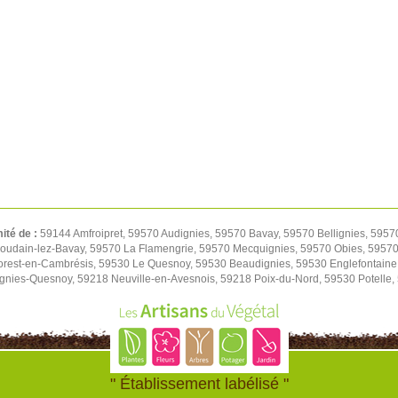
mité de :
59144 Amfroipret, 59570 Audignies, 59570 Bavay, 59570 Bellignies, 5957
oudain-lez-Bavay, 59570 La Flamengrie, 59570 Mecquignies, 59570 Obies, 59570 
orest-en-Cambrésis, 59530 Le Quesnoy, 59530 Beaudignies, 59530 Englefontaine
ignies-Quesnoy, 59218 Neuville-en-Avesnois, 59218 Poix-du-Nord, 59530 Potelle
" Établissement labélisé "