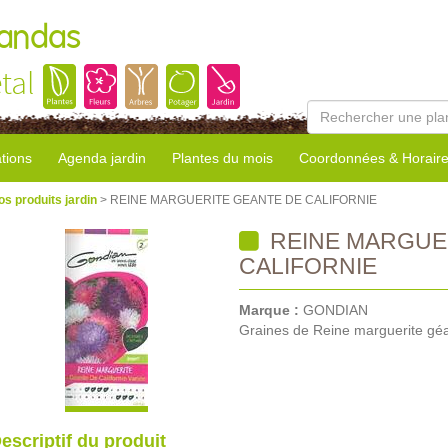
Landas
tal
tions
Agenda jardin
Plantes du mois
Coordonnées & Horair
os produits jardin
> REINE MARGUERITE GEANTE DE CALIFORNIE
REINE MARGUE
CALIFORNIE
Marque :
GONDIAN
Graines de Reine marguerite géa
escriptif du produit