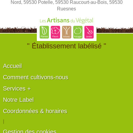
Nord, 59530 Potelle, 59530 Raucourt-au-Bois, 59530
Ruesnes
" Établissement labélisé "
Accueil
Comment cultivons-nous
Services +
Notre Label
Coordonnées & horaires
|
Gestion des cookies