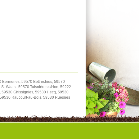
0 Bermeries, 59570 Bettrechies, 59570
St-Waast, 59570 Taisnières s/Hon, 59222
, 59530 Ghissignies, 59530 Hecq, 59530
, 59530 Raucourt-au-Bois, 59530 Ruesnes