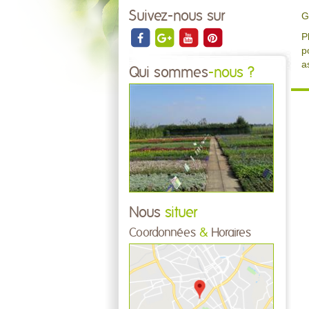
Suivez-nous sur
G
P
p
a
Qui sommes
-nous ?
Nous
situer
Coordonnées
&
Horaires