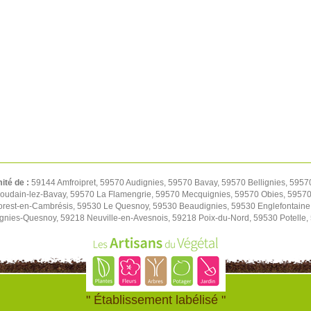
mité de :
59144 Amfroipret, 59570 Audignies, 59570 Bavay, 59570 Bellignies, 5957
oudain-lez-Bavay, 59570 La Flamengrie, 59570 Mecquignies, 59570 Obies, 59570 
orest-en-Cambrésis, 59530 Le Quesnoy, 59530 Beaudignies, 59530 Englefontaine
ignies-Quesnoy, 59218 Neuville-en-Avesnois, 59218 Poix-du-Nord, 59530 Potelle
" Établissement labélisé "