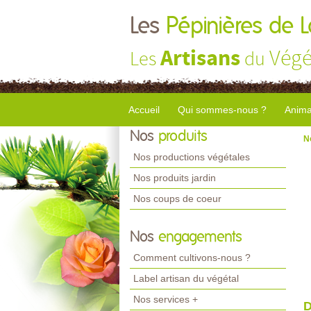
Les
Pépinières de 
Artisans
Végé
Les
du
Accueil
Qui sommes-nous ?
Anima
Nos
produits
N
Nos productions végétales
Nos produits jardin
Nos coups de coeur
Nos
engagements
Comment cultivons-nous ?
Label artisan du végétal
Nos services +
D