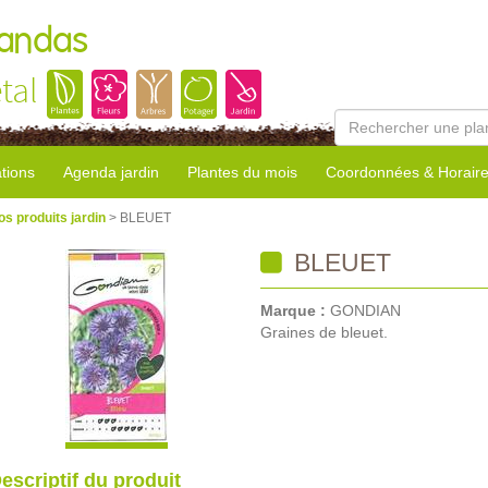
Landas
tal
tions
Agenda jardin
Plantes du mois
Coordonnées & Horair
os produits jardin
> BLEUET
BLEUET
Marque :
GONDIAN
Graines de bleuet.
escriptif du produit