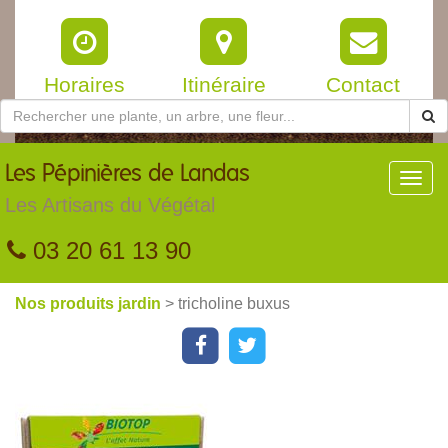
Horaires
Itinéraire
Contact
Les
Pépinières de Landas
Toggl
navig
Les Artisans du Végétal
03 20 61 13 90
Nos produits jardin
> tricholine buxus