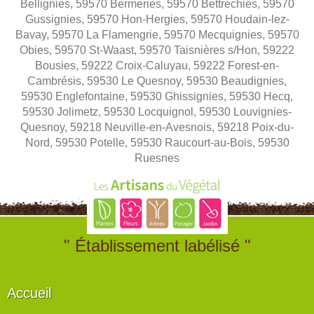
Bellignies, 59570 Bermeries, 59570 Bettrechies, 59570
Gussignies, 59570 Hon-Hergies, 59570 Houdain-lez-
Bavay, 59570 La Flamengrie, 59570 Mecquignies, 59570
Obies, 59570 St-Waast, 59570 Taisnières s/Hon, 59222
Bousies, 59222 Croix-Caluyau, 59222 Forest-en-
Cambrésis, 59530 Le Quesnoy, 59530 Beaudignies,
59530 Englefontaine, 59530 Ghissignies, 59530 Hecq,
59530 Jolimetz, 59530 Locquignol, 59530 Louvignies-
Quesnoy, 59218 Neuville-en-Avesnois, 59218 Poix-du-
Nord, 59530 Potelle, 59530 Raucourt-au-Bois, 59530
Ruesnes
" Établissement labélisé "
Accueil