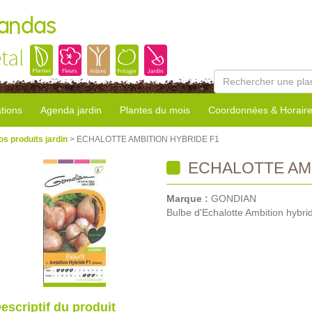
Landas
tal
tions
Agenda jardin
Plantes du mois
Coordonnées & Horair
os produits jardin
> ECHALOTTE AMBITION HYBRIDE F1
ECHALOTTE AMB
Marque :
GONDIAN
Bulbe d'Echalotte Ambition hybri
escriptif du produit