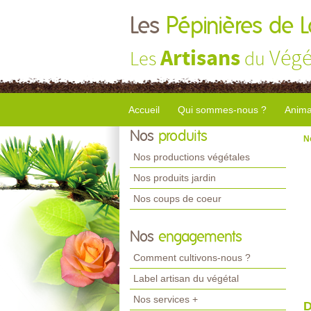
Les
Pépinières de 
Artisans
Végé
Les
du
Accueil
Qui sommes-nous ?
Anima
Nos
produits
N
Nos productions végétales
Nos produits jardin
Nos coups de coeur
Nos
engagements
Comment cultivons-nous ?
Label artisan du végétal
Nos services +
D