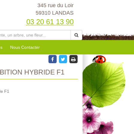
345 rue du Loir
59310 LANDAS
03 20 61 13 90
es
Nous Contacter
ITION HYBRIDE F1
de F1