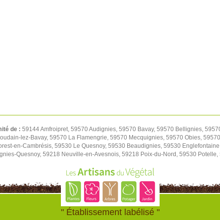
mité de :
59144 Amfroipret, 59570 Audignies, 59570 Bavay, 59570 Bellignies, 5957
oudain-lez-Bavay, 59570 La Flamengrie, 59570 Mecquignies, 59570 Obies, 59570 
orest-en-Cambrésis, 59530 Le Quesnoy, 59530 Beaudignies, 59530 Englefontaine
ignies-Quesnoy, 59218 Neuville-en-Avesnois, 59218 Poix-du-Nord, 59530 Potelle
" Établissement labélisé "