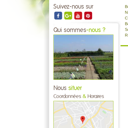
Suivez-nous sur
B
N
C
B
Qui sommes
-nous ?
S
R
Nous
situer
Coordonnées
&
Horaires