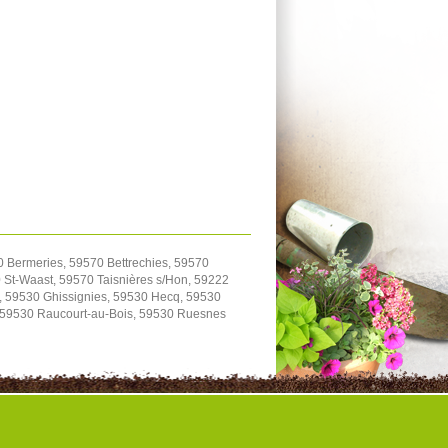
0 Bermeries, 59570 Bettrechies, 59570
St-Waast, 59570 Taisnières s/Hon, 59222
, 59530 Ghissignies, 59530 Hecq, 59530
, 59530 Raucourt-au-Bois, 59530 Ruesnes