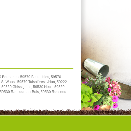
0 Bermeries, 59570 Bettrechies, 59570
St-Waast, 59570 Taisnières s/Hon, 59222
, 59530 Ghissignies, 59530 Hecq, 59530
, 59530 Raucourt-au-Bois, 59530 Ruesnes