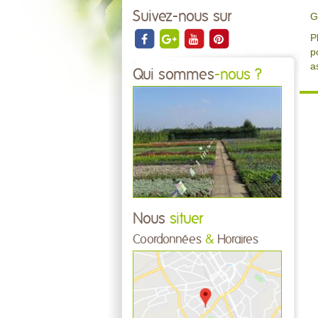
Suivez-nous sur
G
P
p
a
Qui sommes
-nous ?
Nous
situer
Coordonnées
&
Horaires