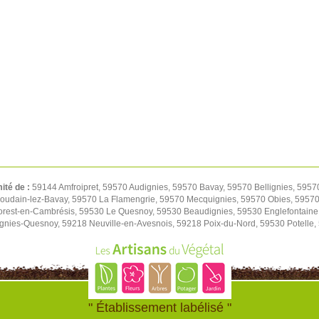
mité de :
59144 Amfroipret, 59570 Audignies, 59570 Bavay, 59570 Bellignies, 5957
oudain-lez-Bavay, 59570 La Flamengrie, 59570 Mecquignies, 59570 Obies, 59570 
orest-en-Cambrésis, 59530 Le Quesnoy, 59530 Beaudignies, 59530 Englefontaine
ignies-Quesnoy, 59218 Neuville-en-Avesnois, 59218 Poix-du-Nord, 59530 Potelle
" Établissement labélisé "