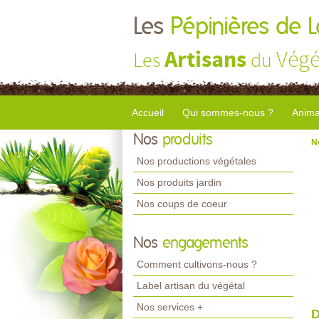
Les
Pépinières de 
Artisans
Végé
Les
du
Accueil
Qui sommes-nous ?
Anima
Nos
produits
N
Nos productions végétales
Nos produits jardin
Nos coups de coeur
Nos
engagements
Comment cultivons-nous ?
Label artisan du végétal
Nos services +
D