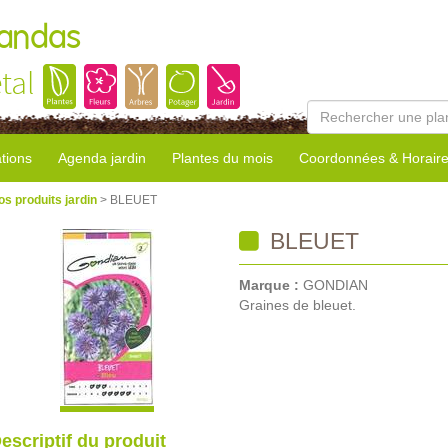
Landas
tal
tions
Agenda jardin
Plantes du mois
Coordonnées & Horair
os produits jardin
> BLEUET
BLEUET
Marque :
GONDIAN
Graines de bleuet.
escriptif du produit