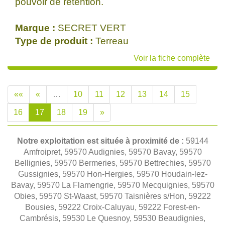
pouvoir de rétention.
Marque :
SECRET VERT
Type de produit :
Terreau
Voir la fiche complète
««
«
…
10
11
12
13
14
15
16
17
18
19
»
Notre exploitation est située à proximité de :
59144
Amfroipret, 59570 Audignies, 59570 Bavay, 59570
Bellignies, 59570 Bermeries, 59570 Bettrechies, 59570
Gussignies, 59570 Hon-Hergies, 59570 Houdain-lez-
Bavay, 59570 La Flamengrie, 59570 Mecquignies, 59570
Obies, 59570 St-Waast, 59570 Taisnières s/Hon, 59222
Bousies, 59222 Croix-Caluyau, 59222 Forest-en-
Cambrésis, 59530 Le Quesnoy, 59530 Beaudignies,