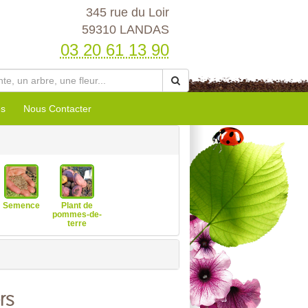
345 rue du Loir
59310 LANDAS
03 20 61 13 90
es
Nous Contacter
Semence
Plant de
pommes-de-
terre
rs