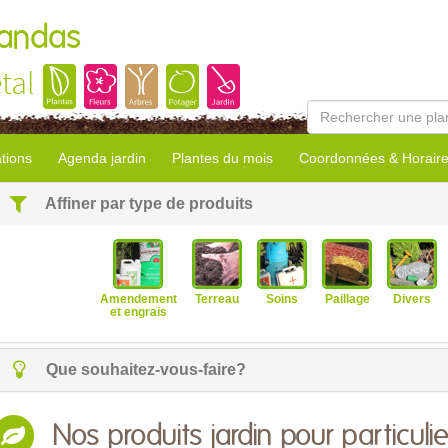
Landas
tal
tions
Agenda jardin
Plantes du mois
Coordonnées & Horair
Affiner par type de produits
Amendement
Terreau
Soins
Paillage
Divers
et engrais
Que souhaitez-vous-faire?
Nos produits jardin pour particulie