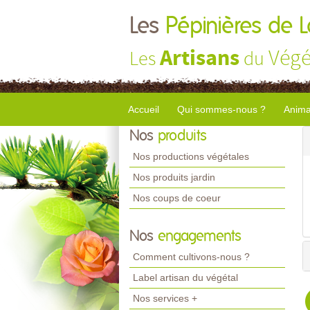
Les
Pépinières de 
Artisans
Végé
Les
du
Accueil
Qui sommes-nous ?
Anima
Nos
produits
Nos productions végétales
Nos produits jardin
Nos coups de coeur
Nos
engagements
Comment cultivons-nous ?
Label artisan du végétal
Nos services +