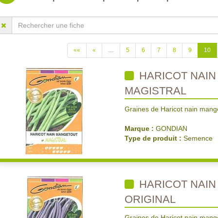
««
«
…
5
6
7
8
9
10
HARICOT NAI
MAGISTRAL
Graines de Haricot nain mange
Marque :
GONDIAN
Type de produit :
Semence
HARICOT NAI
ORIGINAL
Graines de Haricot nain mange