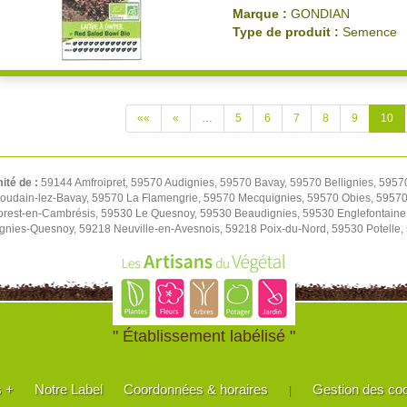
Marque :
GONDIAN
Type de produit :
Semence
««
«
…
5
6
7
8
9
10
mité de :
59144 Amfroipret, 59570 Audignies, 59570 Bavay, 59570 Bellignies, 5957
oudain-lez-Bavay, 59570 La Flamengrie, 59570 Mecquignies, 59570 Obies, 59570 
orest-en-Cambrésis, 59530 Le Quesnoy, 59530 Beaudignies, 59530 Englefontaine
ignies-Quesnoy, 59218 Neuville-en-Avesnois, 59218 Poix-du-Nord, 59530 Potelle
" Établissement labélisé "
s +
Notre Label
Coordonnées & horaires
Gestion des co
|