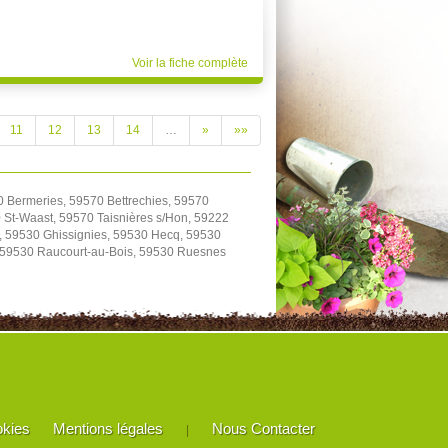
Voir la fiche complète
11
12
13
14
…
»
»»
0 Bermeries, 59570 Bettrechies, 59570
St-Waast, 59570 Taisnières s/Hon, 59222
, 59530 Ghissignies, 59530 Hecq, 59530
, 59530 Raucourt-au-Bois, 59530 Ruesnes
okies
Mentions légales
Nous Contacter
|