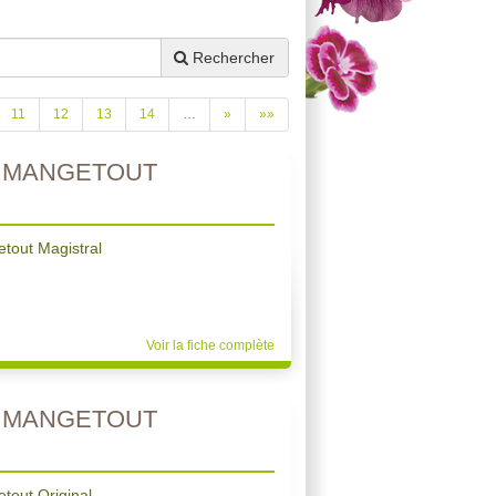
Rechercher
11
12
13
14
…
»
»»
N MANGETOUT
tout Magistral
Voir la fiche complète
N MANGETOUT
tout Original.