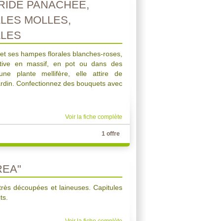
IDE PANACHEE,
LLES MOLLES,
LLES
t et ses hampes florales blanches-roses,
ative en massif, en pot ou dans des
une plante mellifère, elle attire de
ardin. Confectionnez des bouquets avec
Voir la fiche complète
1 offre
REA"
très découpées et laineuses. Capitules
ts.