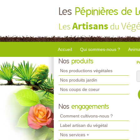
Les
Pépinières de 
Artisans
Végé
Les
du
Accueil
Qui sommes-nous ?
Anima
Nos
produits
P
Nos productions végétales
Nos produits jardin
Nos coups de coeur
Nos
engagements
Comment cultivons-nous ?
Label artisan du végétal
Nos services +