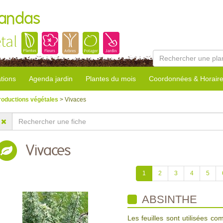
Landas
tal
tions
Agenda jardin
Plantes du mois
Coordonnées & Horair
roductions végétales
> Vivaces
Vivaces
1
2
3
4
5
ABSINTHE
Les feuilles sont utilisées c