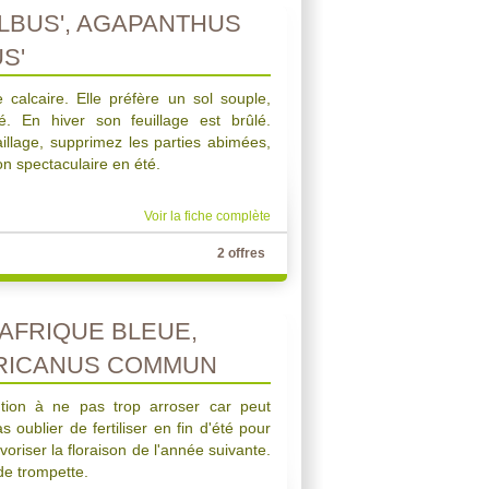
LBUS', AGAPANTHUS
S'
 calcaire. Elle préfère un sol souple,
né. En hiver son feuillage est brûlé.
illage, supprimez les parties abimées,
on spectaculaire en été.
Voir la fiche complète
2 offres
AFRIQUE BLEUE,
RICANUS COMMUN
ntion à ne pas trop arroser car peut
 oublier de fertiliser en fin d'été pour
avoriser la floraison de l'année suivante.
de trompette.