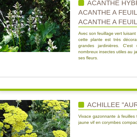
ACANTHE HYBR
ACANTHE A FEUI
ACANTHE A FEUI
Avec son feuillage vert luisan
cette plante est très décor
grandes jardinières. C'est 
nombreux insectes utiles au j
ses fleurs.
ACHILLEE "AU
Vivace gazonnante à feuilles 
jaune vif en corymbes compac