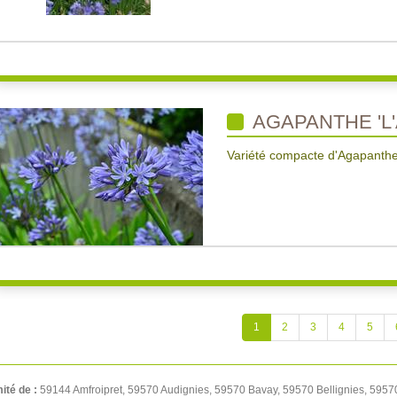
AGAPANTHE 'L'
Variété compacte d'Agapanthe t
1
2
3
4
5
mité de :
59144 Amfroipret, 59570 Audignies, 59570 Bavay, 59570 Bellignies, 5957