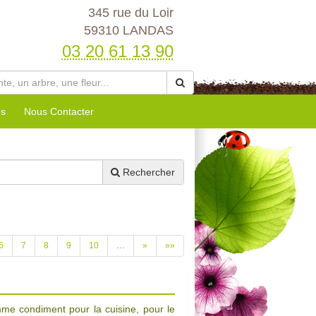
345 rue du Loir
59310 LANDAS
03 20 61 13 90
es
Nous Contacter
Rechercher
6
7
8
9
10
…
»
»»
omme condiment pour la cuisine, pour le