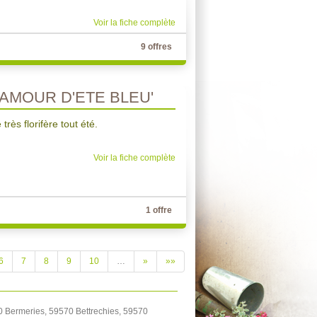
Voir la fiche complète
9 offres
AMOUR D'ETE BLEU'
rès florifère tout été.
Voir la fiche complète
1 offre
6
7
8
9
10
…
»
»»
0 Bermeries, 59570 Bettrechies, 59570