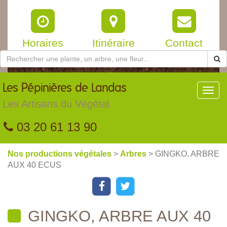
Horaires
Itinéraire
Contact
Les
Pépinières de Landas
Toggl
navig
Les Artisans du Végétal
03 20 61 13 90
Nos productions végétales
>
Arbres
> GINGKO, ARBRE
AUX 40 ECUS
GINGKO, ARBRE AUX 40