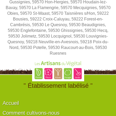
Gussignies, 59570 Hon-Hergies, 59570 Houdain-lez-
Bavay, 59570 La Flamengrie, 59570 Mecquignies, 59570
Obies, 59570 St-Waast, 59570 Taisnières s/Hon, 59222
Bousies, 59222 Croix-Caluyau, 59222 Forest-en-
Cambrésis, 59530 Le Quesnoy, 59530 Beaudignies,
59530 Englefontaine, 59530 Ghissignies, 59530 Hecq,
59530 Jolimetz, 59530 Locquignol, 59530 Louvignies-
Quesnoy, 59218 Neuville-en-Avesnois, 59218 Poix-du-
Nord, 59530 Potelle, 59530 Raucourt-au-Bois, 59530
Ruesnes
" Établissement labélisé "
Accueil
Comment cultivons-nous