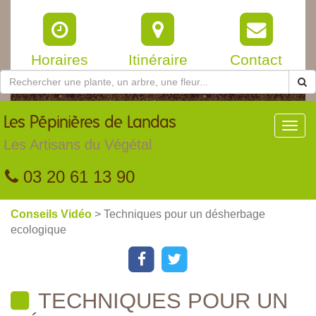
Horaires
Itinéraire
Contact
Les
Pépinières de Landas
Toggl
navig
Les Artisans du Végétal
03 20 61 13 90
Conseils Vidéo
> Techniques pour un désherbage
ecologique
TECHNIQUES POUR UN