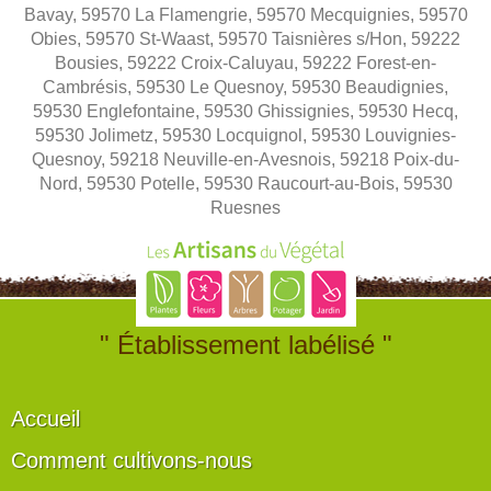
Bavay, 59570 La Flamengrie, 59570 Mecquignies, 59570
Obies, 59570 St-Waast, 59570 Taisnières s/Hon, 59222
Bousies, 59222 Croix-Caluyau, 59222 Forest-en-
Cambrésis, 59530 Le Quesnoy, 59530 Beaudignies,
59530 Englefontaine, 59530 Ghissignies, 59530 Hecq,
59530 Jolimetz, 59530 Locquignol, 59530 Louvignies-
Quesnoy, 59218 Neuville-en-Avesnois, 59218 Poix-du-
Nord, 59530 Potelle, 59530 Raucourt-au-Bois, 59530
Ruesnes
" Établissement labélisé "
Accueil
Comment cultivons-nous