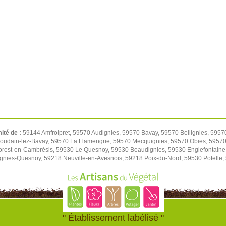
mité de :
59144 Amfroipret, 59570 Audignies, 59570 Bavay, 59570 Bellignies, 5957
oudain-lez-Bavay, 59570 La Flamengrie, 59570 Mecquignies, 59570 Obies, 59570 
orest-en-Cambrésis, 59530 Le Quesnoy, 59530 Beaudignies, 59530 Englefontaine
ignies-Quesnoy, 59218 Neuville-en-Avesnois, 59218 Poix-du-Nord, 59530 Potelle
" Établissement labélisé "