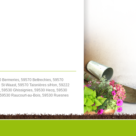
0 Bermeries, 59570 Bettrechies, 59570
St-Waast, 59570 Taisnières s/Hon, 59222
, 59530 Ghissignies, 59530 Hecq, 59530
, 59530 Raucourt-au-Bois, 59530 Ruesnes