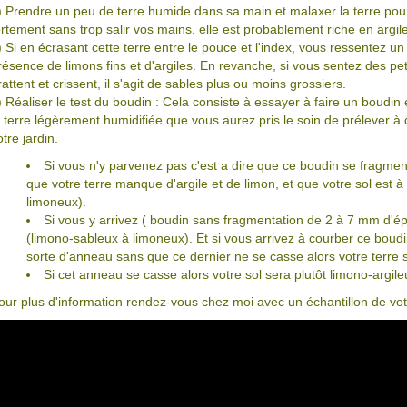
) Prendre un peu de terre humide dans sa main et malaxer la terre pour 
ortement sans trop salir vos mains, elle est probablement riche en argile
) Si en écrasant cette terre entre le pouce et l'index, vous ressentez un
résence de limons fins et d'argiles. En revanche, si vous sentez des pe
rattent et crissent, il s'agit de sables plus ou moins grossiers.
) Réaliser le test du boudin : Cela consiste à essayer à faire un boud
a terre légèrement humidifiée que vous aurez pris le soin de prélever à 
otre jardin.
Si vous n'y parvenez pas c'est a dire que ce boudin se fragmen
que votre terre manque d'argile et de limon, et que votre sol est 
limoneux).
Si vous y arrivez ( boudin sans fragmentation de 2 à 7 mm d'épai
(limono-sableux à limoneux). Et si vous arrivez à courber ce boud
sorte d'anneau sans que ce dernier ne se casse alors votre terre 
Si cet anneau se casse alors votre sol sera plutôt limono-argil
our plus d'information rendez-vous chez moi avec un échantillon de votr