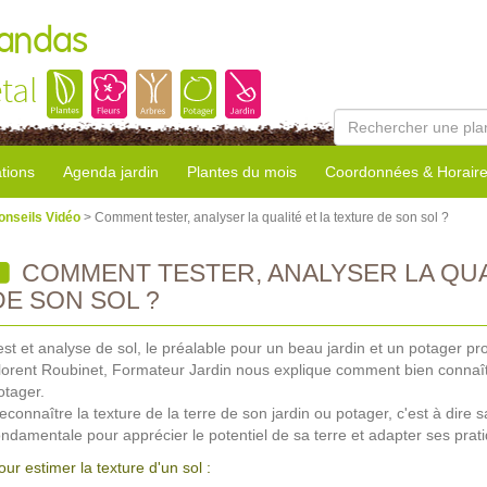
Landas
tal
tions
Agenda jardin
Plantes du mois
Coordonnées & Horair
onseils Vidéo
> Comment tester, analyser la qualité et la texture de son sol ?
COMMENT TESTER, ANALYSER LA QUA
DE SON SOL ?
est et analyse de sol, le préalable pour un beau jardin et un potager pro
lorent Roubinet, Formateur Jardin nous explique comment bien connaître
otager.
econnaître la texture de la terre de son jardin ou potager, c'est à dire
ondamentale pour apprécier le potentiel de sa terre et adapter ses prati
our estimer la texture d'un sol :