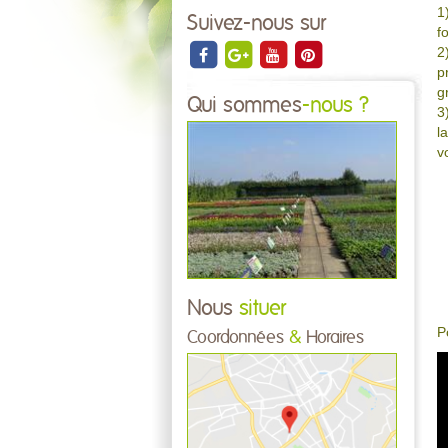
1
Suivez-nous sur
f
2
p
g
Qui sommes
-nous ?
3
l
v
Nous
situer
P
Coordonnées
&
Horaires