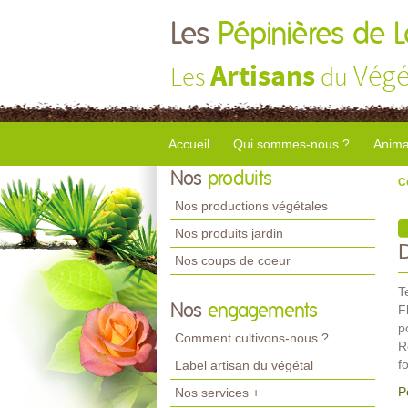
Les
Pépinières de 
Artisans
Végé
Les
du
Accueil
Qui sommes-nous ?
Anima
Nos
produits
C
Nos productions végétales
Nos produits jardin
Nos coups de coeur
T
Nos
engagements
F
p
Comment cultivons-nous ?
R
f
Label artisan du végétal
P
Nos services +