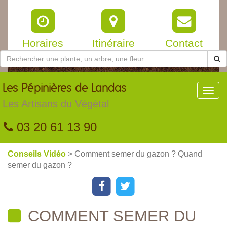
Horaires
Itinéraire
Contact
Les
Pépinières de Landas
Toggl
navig
Les Artisans du Végétal
03 20 61 13 90
Conseils Vidéo
> Comment semer du gazon ? Quand
semer du gazon ?
COMMENT SEMER DU