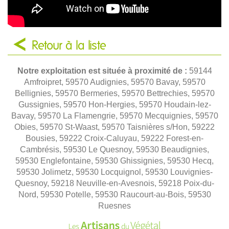
Retour à la liste
Notre exploitation est située à proximité de :
59144
Amfroipret, 59570 Audignies, 59570 Bavay, 59570
Bellignies, 59570 Bermeries, 59570 Bettrechies, 59570
Gussignies, 59570 Hon-Hergies, 59570 Houdain-lez-
Bavay, 59570 La Flamengrie, 59570 Mecquignies, 59570
Obies, 59570 St-Waast, 59570 Taisnières s/Hon, 59222
Bousies, 59222 Croix-Caluyau, 59222 Forest-en-
Cambrésis, 59530 Le Quesnoy, 59530 Beaudignies,
59530 Englefontaine, 59530 Ghissignies, 59530 Hecq,
59530 Jolimetz, 59530 Locquignol, 59530 Louvignies-
Quesnoy, 59218 Neuville-en-Avesnois, 59218 Poix-du-
Nord, 59530 Potelle, 59530 Raucourt-au-Bois, 59530
Ruesnes