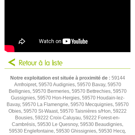
Retour à la liste
Notre exploitation est située à proximité de :
59144
Amfroipret, 59570 Audignies, 59570 Bavay, 59570
Bellignies, 59570 Bermeries, 59570 Bettrechies, 59570
Gussignies, 59570 Hon-Hergies, 59570 Houdain-lez-
Bavay, 59570 La Flamengrie, 59570 Mecquignies, 59570
Obies, 59570 St-Waast, 59570 Taisnières s/Hon, 59222
Bousies, 59222 Croix-Caluyau, 59222 Forest-en-
Cambrésis, 59530 Le Quesnoy, 59530 Beaudignies,
59530 Englefontaine, 59530 Ghissignies, 59530 Hecq,