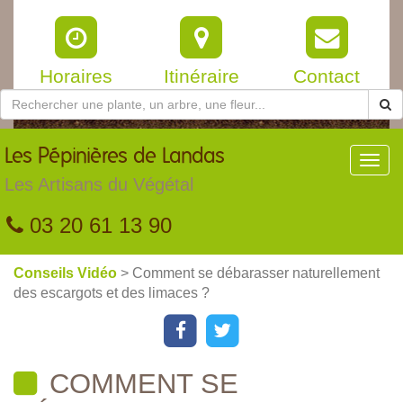
Horaires
Itinéraire
Contact
Les
Pépinières de Landas
Toggl
navig
Les Artisans du Végétal
03 20 61 13 90
Conseils Vidéo
> Comment se débarasser naturellement
des escargots et des limaces ?
COMMENT SE