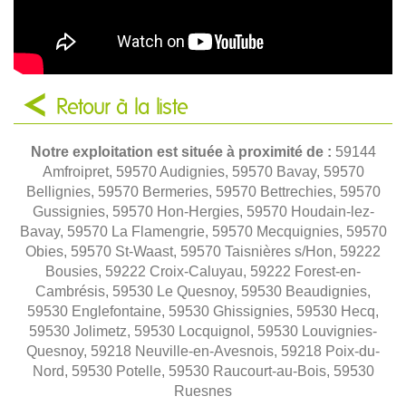
Retour à la liste
Notre exploitation est située à proximité de :
59144
Amfroipret, 59570 Audignies, 59570 Bavay, 59570
Bellignies, 59570 Bermeries, 59570 Bettrechies, 59570
Gussignies, 59570 Hon-Hergies, 59570 Houdain-lez-
Bavay, 59570 La Flamengrie, 59570 Mecquignies, 59570
Obies, 59570 St-Waast, 59570 Taisnières s/Hon, 59222
Bousies, 59222 Croix-Caluyau, 59222 Forest-en-
Cambrésis, 59530 Le Quesnoy, 59530 Beaudignies,
59530 Englefontaine, 59530 Ghissignies, 59530 Hecq,
59530 Jolimetz, 59530 Locquignol, 59530 Louvignies-
Quesnoy, 59218 Neuville-en-Avesnois, 59218 Poix-du-
Nord, 59530 Potelle, 59530 Raucourt-au-Bois, 59530
Ruesnes