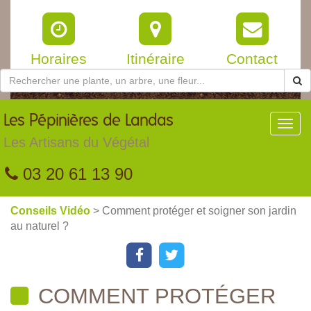
Horaires
Itinéraire
Contact
Les
Pépinières de Landas
Toggl
navig
Les Artisans du Végétal
03 20 61 13 90
Conseils Vidéo
> Comment protéger et soigner son jardin
au naturel ?
COMMENT PROTÉGER