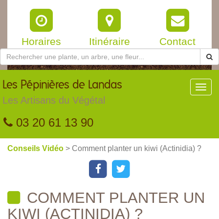
Horaires
Itinéraire
Contact
Les
Pépinières de Landas
Toggl
navig
Les Artisans du Végétal
03 20 61 13 90
Conseils Vidéo
> Comment planter un kiwi (Actinidia) ?
COMMENT PLANTER UN
KIWI (ACTINIDIA) ?