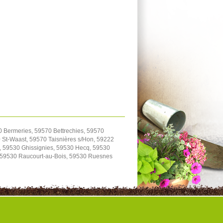
0 Bermeries, 59570 Bettrechies, 59570
St-Waast, 59570 Taisnières s/Hon, 59222
, 59530 Ghissignies, 59530 Hecq, 59530
, 59530 Raucourt-au-Bois, 59530 Ruesnes