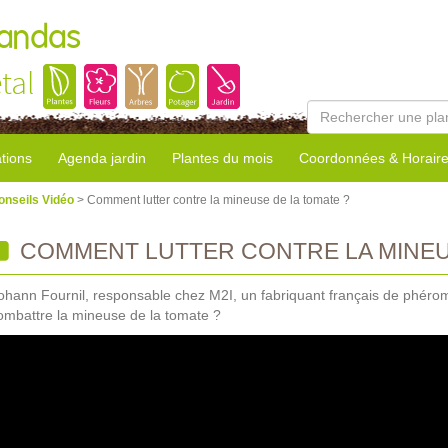
Landas
tal
tions
Agenda jardin
Plantes du mois
Coordonnées & Horair
onseils Vidéo
> Comment lutter contre la mineuse de la tomate ?
COMMENT LUTTER CONTRE LA MINEUS
ohann Fournil, responsable chez M2I, un fabriquant français de phér
ombattre la mineuse de la tomate ?