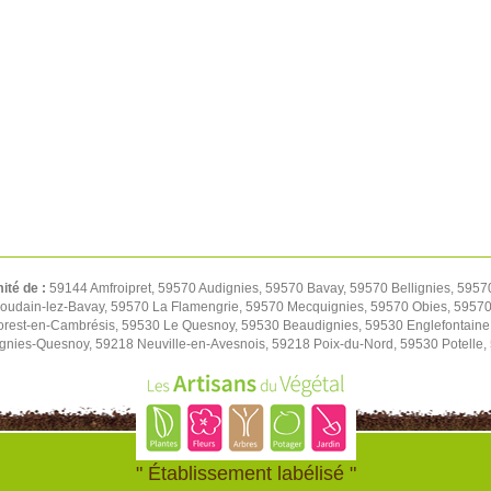
mité de :
59144 Amfroipret, 59570 Audignies, 59570 Bavay, 59570 Bellignies, 5957
oudain-lez-Bavay, 59570 La Flamengrie, 59570 Mecquignies, 59570 Obies, 59570 
orest-en-Cambrésis, 59530 Le Quesnoy, 59530 Beaudignies, 59530 Englefontaine
ignies-Quesnoy, 59218 Neuville-en-Avesnois, 59218 Poix-du-Nord, 59530 Potelle
" Établissement labélisé "