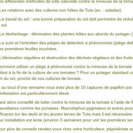
es différentes méthodes de lutte naturelle contre la mineuse de la tomat
 Les rotations avec des cultures non hôtes de Tuta (ex. : salades).
 Le travail du sol : une bonne préparation du sol doit permettre de réd
 sol.
 Le désherbage : élimination des plantes hôtes aux abords du potager (e
 Le suivi et l’entretien des pièges de détection à phéromones (piège del
es premières feuilles touchées.
 L’élimination régulière et destruction des déchets végétaux et des fruits
omment utiliser un piège à phéromone contre la mineuse de la tomate 
ébut à la fin de la culture de vos tomates ? Pour un potager standard un
m du sol, proche de vos cultures de tomate.
i au bout d'une semaine vous avez plus de 10 captures de papillon par
'infestation est particulièrement élevé.
l est alors conseillé de lutter contre la mineuse de la tomate à l'aide de f
'auxiliaires comme les punaises. Macrolophus pygmaeus et autres puna
fficaces sur les œufs et les jeunes larves de Tuta mais il est nécessaire 
eur installation est lente (environ 3 semaines pour voir les premières lar
our plus de conseils rendez-vous chez votre horticulteur, pépiniériste o