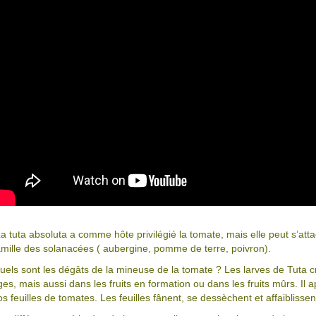
a tuta absoluta a comme hôte privilégié la tomate, mais elle peut s’at
amille des solanacées ( aubergine, pomme de terre, poivron).
uels sont les dégâts de la mineuse de la tomate ? Les larves de Tuta cr
iges, mais aussi dans les fruits en formation ou dans les fruits mûrs. Il
os feuilles de tomates. Les feuilles fânent, se dessèchent et affaiblissen