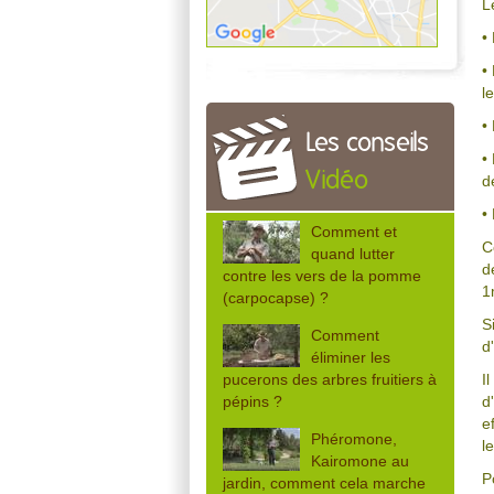
L
•
•
le
•
Les conseils
•
Vidéo
d
•
Comment et
C
quand lutter
d
contre les vers de la pomme
1
(carpocapse) ?
S
Comment
d
éliminer les
pucerons des arbres fruitiers à
I
pépins ?
d
e
Phéromone,
l
Kairomone au
P
jardin, comment cela marche