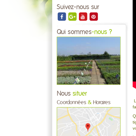
Suivez-nous sur
Qui sommes
-nous ?
Nous
situer
L
Coordonnées
&
Horaires
f
Q
t
v