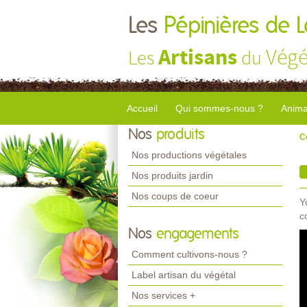
Les
Pépinières de 
Artisans
Végé
Les
du
Accueil
Qui sommes-nous ?
Anima
Nos
produits
C
Nos productions végétales
Nos produits jardin
Nos coups de coeur
Y
c
Nos
engagements
Comment cultivons-nous ?
Label artisan du végétal
Nos services +