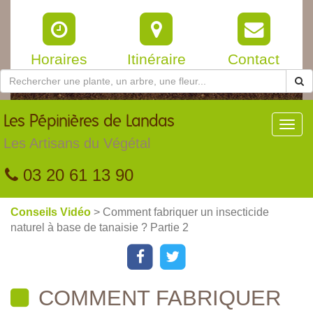
Horaires
Itinéraire
Contact
Les
Pépinières de Landas
Toggl
navig
Les Artisans du Végétal
03 20 61 13 90
Conseils Vidéo
> Comment fabriquer un insecticide
naturel à base de tanaisie ? Partie 2
COMMENT FABRIQUER