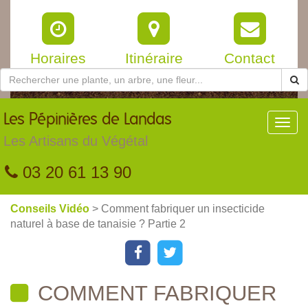
Horaires
Itinéraire
Contact
Les
Pépinières de Landas
Toggl
navig
Les Artisans du Végétal
03 20 61 13 90
Conseils Vidéo
> Comment fabriquer un insecticide
naturel à base de tanaisie ? Partie 2
COMMENT FABRIQUER