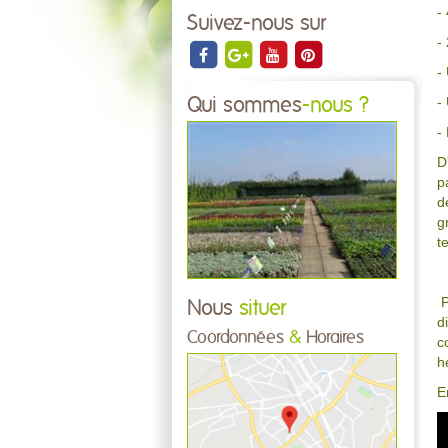
-
Suivez-nous sur
-
-
-
Qui sommes
-nous ?
-
D
p
d
g
t
P
Nous
situer
d
Coordonnées
&
Horaires
c
h
E