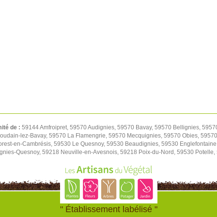
mité de :
59144 Amfroipret, 59570 Audignies, 59570 Bavay, 59570 Bellignies, 5957
oudain-lez-Bavay, 59570 La Flamengrie, 59570 Mecquignies, 59570 Obies, 59570 
orest-en-Cambrésis, 59530 Le Quesnoy, 59530 Beaudignies, 59530 Englefontaine
ignies-Quesnoy, 59218 Neuville-en-Avesnois, 59218 Poix-du-Nord, 59530 Potelle
" Établissement labélisé "