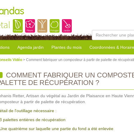
Landas
tal
tions
Agenda jardin
Plantes du mois
Coordonnées & Horair
onseils Vidéo
> Comment fabriquer un composteur à partir de palette de récupérat
COMMENT FABRIQUER UN COMPOSTEU
PALETTE DE RÉCUPÉRATION ?
ohanis Retter, Artisan du végétal au Jardin de Plaisance en Haute Vie
omposteur à partir de palette de récupération.
étail de l'outillage nécessaire :
 3 palettes entières de récupération
 Une quatrième sur laquelle une partie du fond a été enlevée