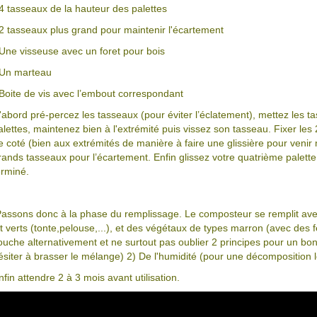
 4 tasseaux de la hauteur des palettes
 2 tasseaux plus grand pour maintenir l'écartement
 Une visseuse avec un foret pour bois
 Un marteau
 Boite de vis avec l’embout correspondant
'abord pré-percez les tasseaux (pour éviter l’éclatement), mettez les t
alettes, maintenez bien à l'extrémité puis vissez son tasseau. Fixer les 
e coté (bien aux extrémités de manière à faire une glissière pour venir m
rands tasseaux pour l’écartement. Enfin glissez votre quatrième palette
erminé.
assons donc à la phase du remplissage. Le composteur se remplit ave
it verts (tonte,pelouse,...), et des végétaux de types marron (avec des fe
ouche alternativement et ne surtout pas oublier 2 principes pour un bo
ésiter à brasser le mélange) 2) De l'humidité (pour une décomposition 
nfin attendre 2 à 3 mois avant utilisation.