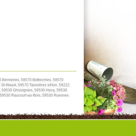
0 Bermeries, 59570 Bettrechies, 59570
St-Waast, 59570 Taisnières s/Hon, 59222
, 59530 Ghissignies, 59530 Hecq, 59530
, 59530 Raucourt-au-Bois, 59530 Ruesnes