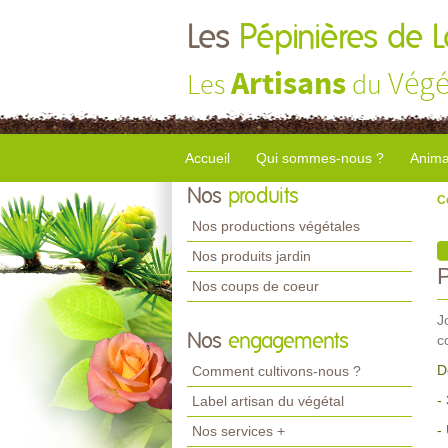
Les
Pépinières de 
Artisans
Végé
Les
du
Accueil
Qui sommes-nous ?
Anima
Nos
produits
C
Nos productions végétales
Nos produits jardin
Nos coups de coeur
J
Nos
engagements
c
D
Comment cultivons-nous ?
-
Label artisan du végétal
-
Nos services +