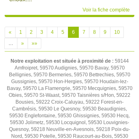
Voir la fiche complète
«
1
2
3
4
5
6
7
8
9
10
…
»
»»
Notre exploitation est située à proximité de :
59144
Amfroipret, 59570 Audignies, 59570 Bavay, 59570
Bellignies, 59570 Bermeries, 59570 Bettrechies, 59570
Gussignies, 59570 Hon-Hergies, 59570 Houdain-lez-
Bavay, 59570 La Flamengrie, 59570 Mecquignies, 59570
Obies, 59570 St-Waast, 59570 Taisnières s/Hon, 59222
Bousies, 59222 Croix-Caluyau, 59222 Forest-en-
Cambrésis, 59530 Le Quesnoy, 59530 Beaudignies,
59530 Englefontaine, 59530 Ghissignies, 59530 Hecq,
59530 Jolimetz, 59530 Locquignol, 59530 Louvignies-
Quesnoy, 59218 Neuville-en-Avesnois, 59218 Poix-du-
Nord, 59530 Potelle, 59530 Raucourt-au-Bois, 59530