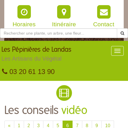
Horaires
Itinéraire
Contact
Les
Pépinières de Landas
Toggl
navig
Les Artisans du Végétal
03 20 61 13 90
Les conseils
vidéo
«
1
2
3
4
5
6
7
8
9
10