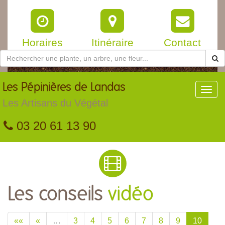
Horaires
Itinéraire
Contact
Les
Pépinières de Landas
Toggl
navig
Les Artisans du Végétal
03 20 61 13 90
Les conseils
vidéo
««
«
…
3
4
5
6
7
8
9
10