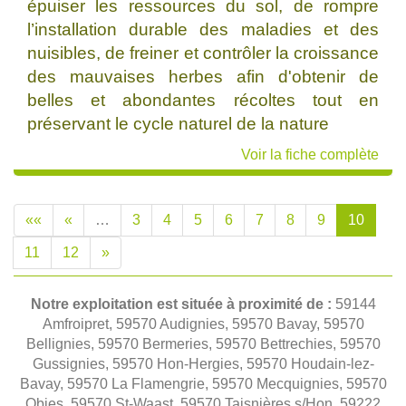
épuiser les ressources du sol, de rompre
l’installation durable des maladies et des
nuisibles, de freiner et contrôler la croissance
des mauvaises herbes afin d'obtenir de
belles et abondantes récoltes tout en
préservant le cycle naturel de la nature
Voir la fiche complète
««
«
…
3
4
5
6
7
8
9
10
11
12
»
Notre exploitation est située à proximité de :
59144
Amfroipret, 59570 Audignies, 59570 Bavay, 59570
Bellignies, 59570 Bermeries, 59570 Bettrechies, 59570
Gussignies, 59570 Hon-Hergies, 59570 Houdain-lez-
Bavay, 59570 La Flamengrie, 59570 Mecquignies, 59570
Obies, 59570 St-Waast, 59570 Taisnières s/Hon, 59222